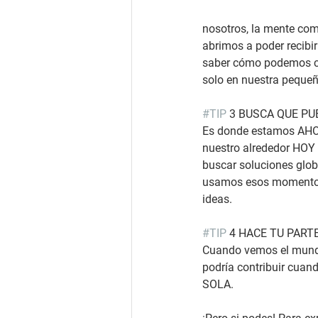
nosotros, la mente com
abrimos a poder recibi
saber cómo podemos co
solo en nuestra pequeña
#TIP
 3 BUSCA QUE P
Es donde estamos AHO
nuestro alrededor HOY 
buscar soluciones glob
usamos esos momentos d
ideas. 
#TIP
 4 HACE TU PART
Cuando vemos el mundo
podría contribuir cu
SOLA. 