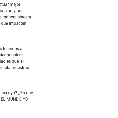
tuar mejor 
ración y nos 
e manera sincera 
 que impacten 
s tenemos a 
erior quiere 
ad es que, si 
cretar nuestras 
acer yo? ¿En que 
AR EL MUNDO YO 