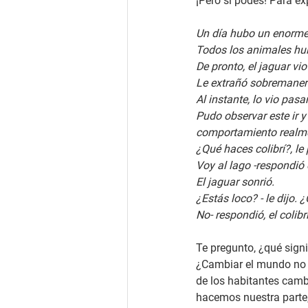
¡Pero si podes! Para exp
Un día hubo un enorme 
Todos los animales huí
De pronto, el jaguar vio
Le extrañó sobremanera
Al instante, lo vio pas
Pudo observar este ir y 
comportamiento realme
¿Qué haces colibrí?, le
Voy al lago -respondió 
El jaguar sonrió.
¿Estás loco? - le dijo.
No- respondió, el colib
Te pregunto, ¿qué sign
¿Cambiar el mundo no 
de los habitantes camb
hacemos nuestra parte