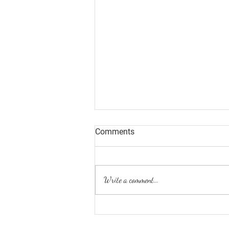
Comments
Write a comment...
Como dejar de procrastinar y
tomar acción ya, para