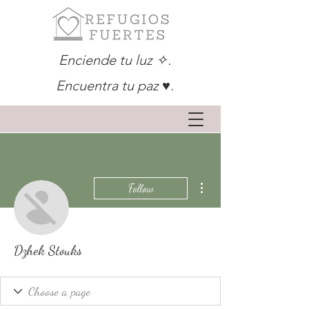
Enciende tu luz ✧.
Encuentra tu paz ♥.
More actions
Follow
Dzhek Stouks