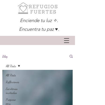
Enciende tu luz ✧.
Encuentra tu paz ♥.
Blog
All Posts
All Posts
Reflexiones
Escritoras
invitadas
Progreso
pers.