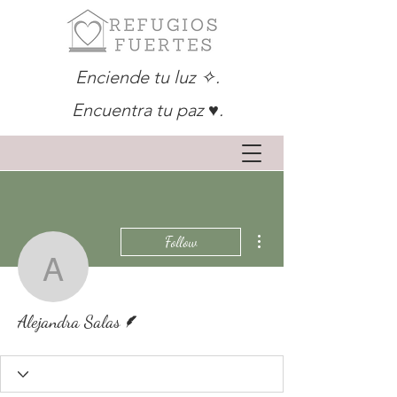
Enciende tu luz ✧.
Encuentra tu paz ♥.
More actions
Follow
Alejandra Salas
Writer
Alejandra Salas