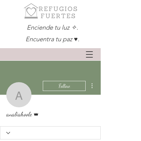
Enciende tu luz ✧.
Encuentra tu paz ♥.
More actions
Follow
analiahoole
Admin
analiahoole